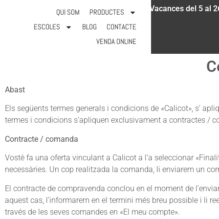
Vacances del 5 al 2
931 18 52 97
info@calicot.cat
QUI SOM
PRODUCTES
ESCOLES
BLOG
CONTACTE
VENDA ONLINE
C
Abast
Els següents termes generals i condicions de «Calicot», s’ apl
termes i condicions s’apliquen exclusivament a contractes / co
Contracte / comanda
Vostè fa una oferta vinculant a Calicot a l’a seleccionar «Final
necessàries. Un cop realitzada la comanda, li enviarem un corr
El contracte de compravenda conclou en el moment de l’enviament
aquest cas, l’informarem en el termini més breu possible i li
través de les seves comandes en «El meu compte».