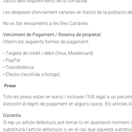
funció dels requieriments de la comanda
Les despeses d’enviament variaran en funció de la població de
No es fan enviaments a les Illes Canàries.
Venciment de Pagament / Reserva de propietat
Oferim les següents formes de pagament:
• Targeta de crèdit i dèbit (Visa, Mastercard)
• PayPal
• Transferència
• Efectiu (recollida a botiga)
Preus
Tots els preus estan en euros i inclouen l’IVA legal a un percen
d’escollir el règim de pagament en alguns casos. Els articles lli
Garantia
Si rep un article defectuós pot tornar-lo en qualsevol moment o
substituirà l’article defectuós o, en el cas que aquesta substi