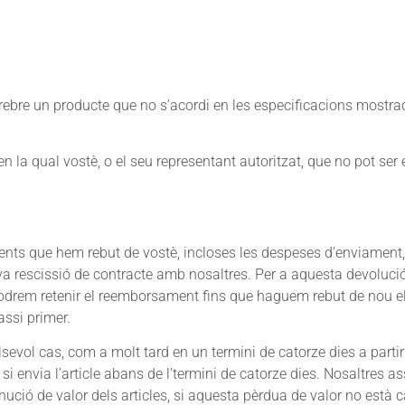
e rebre un producte que no s’acordi en les especificacions mostra
en la qual vostè, o el seu representant autoritzat, que no pot ser 
aments que hem rebut de vostè, incloses les despeses d’enviament
seva rescissió de contracte amb nosaltres. Per a aquesta devoluci
Podrem retenir el reemborsament fins que haguem rebut de nou els 
assi primer.
alsevol cas, com a molt tard en un termini de catorze dies a part
x si envia l’article abans de l’termini de catorze dies. Nosaltres 
ució de valor dels articles, si aquesta pèrdua de valor no està 