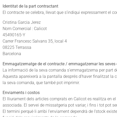
Identitat de la part contractant
El contracte se celebra, llevat que s’indiqui expressament el co
Cristina Garcia Jerez
Nom Comercial : Calicot
45490165-Y
Carrer Francesc Salvans 35, local 4
08225 Terrassa
Barcelona
Emmagatzematge de el contracte / emmagatzemar les seve
La informació de la seva comanda s’emmagatzema per part de Ca
Aquesta apareixerà a la pantalla després d’haver finalitzat la 
la seva comanda, que també pot imprimir.
Enviaments i costos
El lliurament dels articles comprats en Calicot es realitza en e
associada. El servei de missatgeria pot variar, i fins i tot pot se
El termini perquè li arribi l’enviament dependrà de l’stock exi