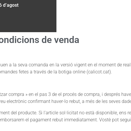
6 d’agost
ondicions de venda
iquen a la seva comanda en la versió vigent en el moment de rea
mandes fetes a través de la botiga online (calicot.cat).
itzar compra » en el pas 3 de el procés de compra, i després have
eu electrònic confirmant haver-lo rebut, a més de les seves dad
 del producte. Si l’article sol·licitat no està disponible, ens r
 reemborsarem el pagament rebut immediatament. Vostè pot segui