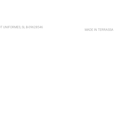
T UNIFORMES, SL B-09628546
MADE IN TERRASSA