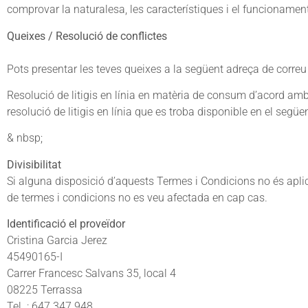
comprovar la naturalesa, les característiques i el funcionamen
Queixes / Resolució de conflictes
Pots presentar les teves queixes a la següent adreça de correu 
Resolució de litigis en línia en matèria de consum d’acord amb
resolució de litigis en línia que es troba disponible en el segü
& nbsp;
Divisibilitat
Si alguna disposició d’aquests Termes i Condicions no és aplicab
de termes i condicions no es veu afectada en cap cas.
Identificació el proveïdor
Cristina Garcia Jerez
45490165-I
Carrer Francesc Salvans 35, local 4
08225 Terrassa
Tel .: 647.347.948