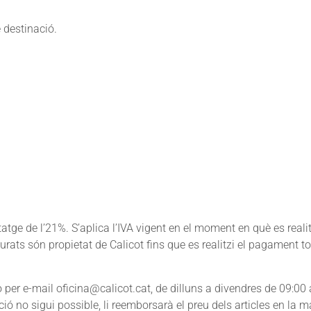
 destinació.
tatge de l’21%. S’aplica l’IVA vigent en el moment en què es real
urats són propietat de Calicot fins que es realitzi el pagament to
 per e-mail oficina@calicot.cat, de dilluns a divendres de 09:00 a
tució no sigui possible, li reemborsarà el preu dels articles en 