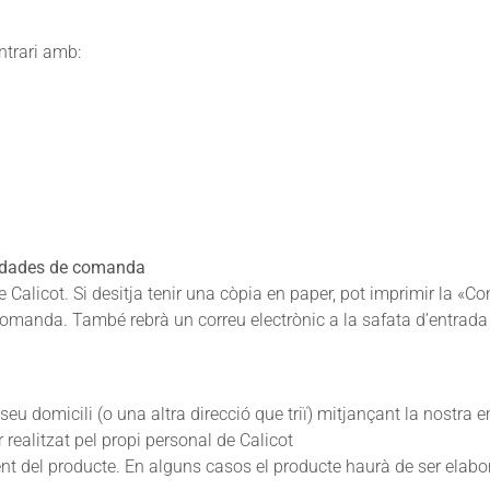
ntrari amb:
s dades de comanda
licot. Si desitja tenir una còpia en paper, pot imprimir la «C
comanda. També rebrà un correu electrònic a la safata d’entrada 
l seu domicili (o una altra direcció que triï) mitjançant la nostr
r realitzat pel propi personal de Calicot
stent del producte. En alguns casos el producte haurà de ser ela