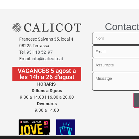
Contact
Francesc Salvans 35, local 4
08225 Terrassa
Tel.
931 18 52 97
Email:
info@calicot.cat
VACANCES 5 agost a
les 14h a 26 d’agost
HORARIS
Dilluns a Dijous
9.30 a 14.00 I 16.00 a 20.00
Divendres
9.30 a 14.00