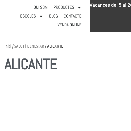
Vacances del 5 al 2
931 18 52 97
info@calicot.cat
QUI SOM
PRODUCTES
ESCOLES
BLOG
CONTACTE
VENDA ONLINE
Inici
/
SALUT i BENESTAR
/ ALICANTE
ALICANTE