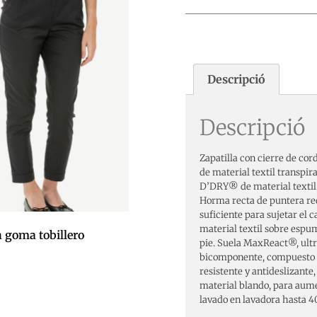
Descripció
Descripció
Zapatilla con cierre de c
de material textil transpira
D’DRY® de material textil y
Horma recta de puntera re
suficiente para sujetar el
material textil sobre espu
 goma tobillero
pie. Suela MaxReact®, ultra
bicomponente, compuesto 
resistente y antideslizante,
material blando, para aumen
 la cistella
lavado en lavadora hasta 40