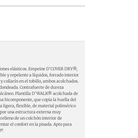
ordones elásticos. Empeine D’COVER DRY®,
ble y repelente a líquidos, forrado interior
 collarín en el tobillo, ambos acolchados.
dondeada. Contrafuerte de dureza
 calcáneo. Plantilla D’WALK® acolchada de
ma bicomponente, que copia la huella del
 ligera, flexible, de material polimérico
por una estructura externa muy
 relleno de un colchón interior de
tar el confort en la pisada. Apto para
º.