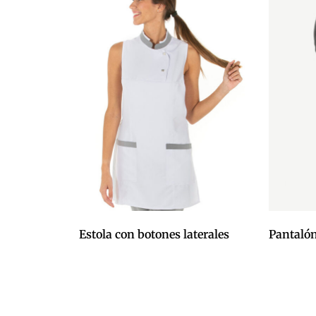
Estola con botones laterales
Pantalón
0,00
€
0,00
€
Afegeix a la cistella
Afegeix a