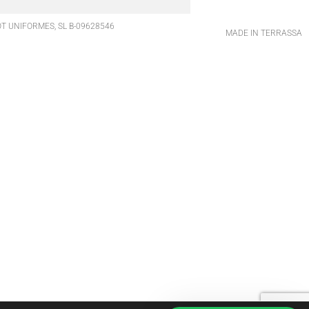
T UNIFORMES, SL B-09628546
MADE IN TERRASSA