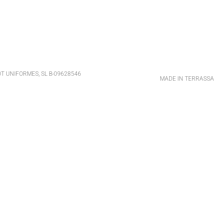
T UNIFORMES, SL B-09628546
MADE IN TERRASSA