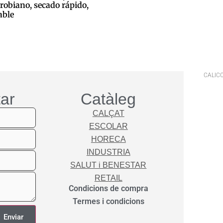
robiano, secado rápido,
able
 la cistella
CALICO
ar
Catàleg
CALÇAT
ESCOLAR
HORECA
INDUSTRIA
SALUT i BENESTAR
RETAIL
Condicions de compra
Termes i condicions