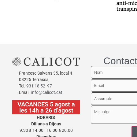
anti-mic
0,00
€
transpir
0,00
€
Afegeix a la cistella
Afegeix a
Contact
Francesc Salvans 35, local 4
08225 Terrassa
Tel.
931 18 52 97
Email:
info@calicot.cat
VACANCES 5 agost a
les 14h a 26 d’agost
HORARIS
Dilluns a Dijous
9.30 a 14.00 I 16.00 a 20.00
Divendres