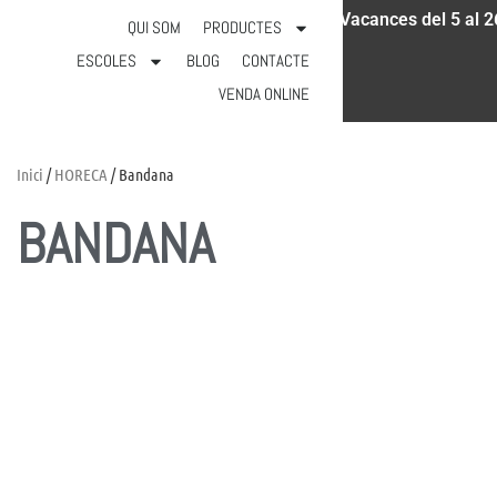
Vacances del 5 al 2
931 18 52 97
info@calicot.cat
QUI SOM
PRODUCTES
ESCOLES
BLOG
CONTACTE
VENDA ONLINE
Inici
/
HORECA
/ Bandana
BANDANA