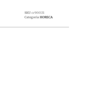
SKU
cc900131
Categoria
HORECA