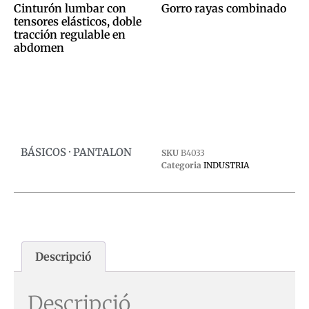
Cinturón lumbar con
Gorro rayas combinado
tensores elásticos, doble
0,00
€
tracción regulable en
abdomen
Afegeix a la cistella
0,00
€
Afegeix a la cistella
BÁSICOS · PANTALON
SKU
B4033
Categoria
INDUSTRIA
Descripció
Descripció