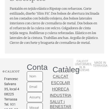
Pantalón en tejido elástico Ripstop con refuerzos. Corte
estilizado, diseño ‘Slim Fit’. Dos bolsos de abertura inclinada
en los costados con bolsillo relojero, dos bolsos laterales
interiores con cierre de cremallera de metal. Dos bolsos en
el refuerzo de la culera con velcro. Colgadores de cinta
tejida negra. Rodilleras y culera reforzadas. Elástico en los
laterales de la cintura. Trabillas anchas. Argolla de plástico.
Cierre de corchete y bragueta de cremallera de metal.
CALICOT
MADE IN
UNIFORMES,
Contactar
TERRASSA
Catàleg
SL B-
09628546
CALÇAT
Francesc
ESCOLAR
Salvans
35, local 4
HORECA
08225
INDUSTRIA
Terrassa
SALUT i
Tel.
931
BENESTAR