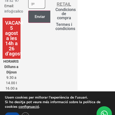
18 52 97
RETAIL
Email:
Condicions
info@calicot.cat
de
compra
VACANCES
Termes i
5
condicions
agost
a les
14h a
26
d’agost
HORARIS
Dilluns a
Dijous
9.30 a
14.00 I
16.00 a
20.00
Usem cookies per millorar l'experiència de l'usuari.
Divendres
Si ho desitja pot veure més informació sobre la política de
9.30 a
cookies
configruació
.
14.00