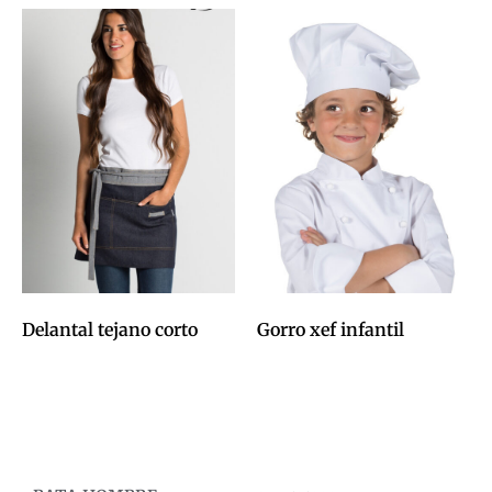
Delantal tejano corto
Gorro xef infantil
0,00
€
0,00
€
Afegeix a la cistella
Afegeix a la cistella