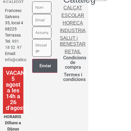
CALÇAT
Francesc
ESCOLAR
Salvans
35, local 4
HORECA
08225
INDUSTRIA
Terrassa
SALUT i
Tel.
931
BENESTAR
18 52 97
RETAIL
Email:
Condicions
info@calicot.cat
de
compra
VACANCES
Termes i
5
condicions
agost
a les
14h a
26
d’agost
HORARIS
Dilluns a
Dijous