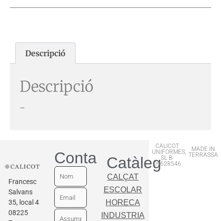
Descripció
Descripció
–
CALICOT
MADE IN
UNIFORMES,
Contactar
TERRASSA
Catàleg
SL B-
09628546
CALÇAT
Francesc
ESCOLAR
Salvans
35, local 4
HORECA
08225
INDUSTRIA