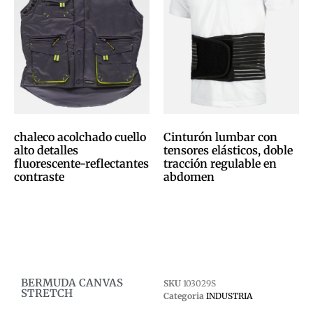
chaleco acolchado cuello
Cinturón lumbar con
alto detalles
tensores elásticos, doble
fluorescente-reflectantes
tracción regulable en
contraste
abdomen
0,00
€
0,00
€
Afegeix a la cistella
Afegeix a la cistella
BERMUDA CANVAS
SKU
103029S
STRETCH
Categoria
INDUSTRIA