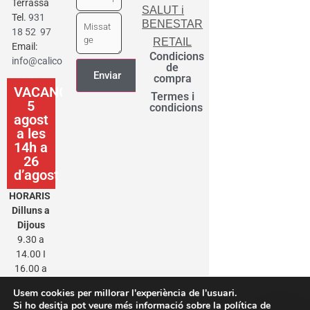
Terrassa
SALUT i
Tel.
931
BENESTAR
18 52 97
RETAIL
Email:
Condicions
info@calicot.cat
de
compra
VACANCES
Termes i
5
condicions
agost
a les
14h a
26
d’agost
HORARIS
Dilluns a
Dijous
9.30 a
14.00 I
16.00 a
20.00
Usem cookies per millorar l'experiència de l'usuari.
Divendres
Si ho desitja pot veure més informació sobre la política de