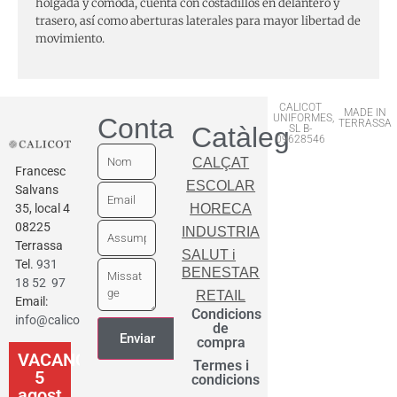
holgada y cómoda, cuenta con costadillos en delantero y
trasero, así como aberturas laterales para mayor libertad de
movimiento.
CALICOT
MADE IN
UNIFORMES,
Contactar
TERRASSA
Catàleg
SL B-
09628546
CALÇAT
Francesc
ESCOLAR
Salvans
35, local 4
HORECA
08225
INDUSTRIA
Terrassa
SALUT i
Tel.
931
BENESTAR
18 52 97
RETAIL
Email:
Condicions
info@calicot.cat
de
compra
VACANCES
Termes i
5
condicions
agost