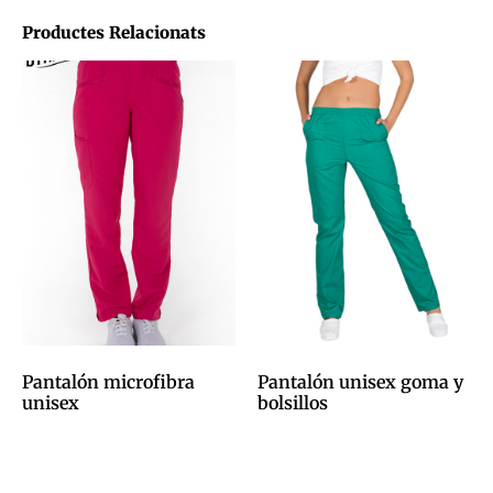
Productes Relacionats
Pantalón microfibra
Pantalón unisex goma y
unisex
bolsillos
0,00
€
0,00
€
Afegeix a la cistella
Afegeix a la cistella