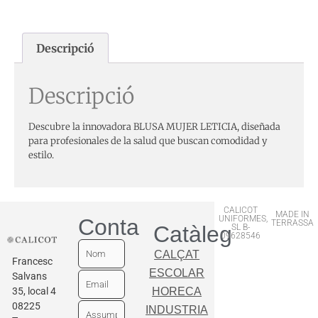
Descripció
Descripció
Descubre la innovadora BLUSA MUJER LETICIA, diseñada
para profesionales de la salud que buscan comodidad y
estilo.
CALICOT
MADE IN
UNIFORMES,
Contactar
TERRASSA
Catàleg
SL B-
09628546
CALÇAT
Francesc
ESCOLAR
Salvans
35, local 4
HORECA
08225
INDUSTRIA