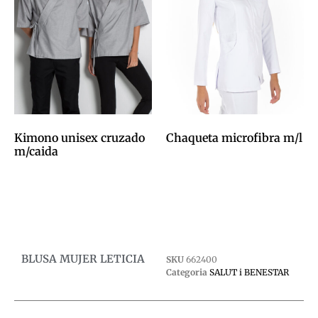
Kimono unisex cruzado
Chaqueta microfibra m/l
m/caida
0,00
€
0,00
€
Afegeix a la cistella
Afegeix a la cistella
BLUSA MUJER LETICIA
SKU
662400
Categoria
SALUT i BENESTAR