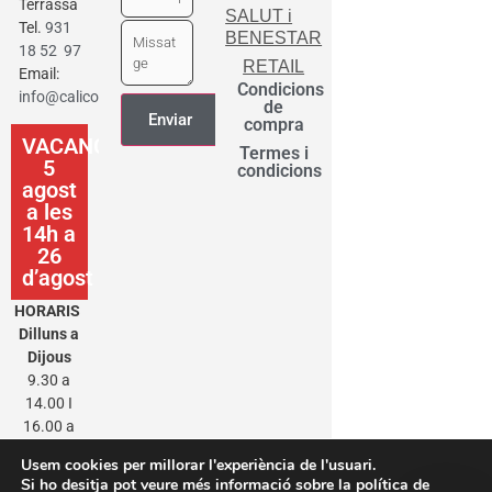
Terrassa
SALUT i
Tel.
931
BENESTAR
18 52 97
RETAIL
Email:
Condicions
info@calicot.cat
de
compra
VACANCES
Termes i
5
condicions
agost
a les
14h a
26
d’agost
HORARIS
Dilluns a
Dijous
9.30 a
14.00 I
16.00 a
20.00
Usem cookies per millorar l'experiència de l'usuari.
Divendres
Si ho desitja pot veure més informació sobre la política de