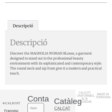
Descripció
Descripció
Discover the MAGNOLIA WOMAN BLouse, a garment
designed to stand out in the professional beauty
environment with its sophisticated and contemporary style.
The round neck and zip front give it a modern and practical
touch.
CALICOT
MADE IN
UNIFORMES,
Contactar
TERRASSA
Catàleg
SL B-
09628546
CALÇAT
Francesc