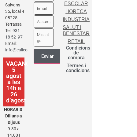
ESCOLAR
Salvans
35, local 4
HORECA
08225
INDUSTRIA
Terrassa
SALUT i
Tel.
931
BENESTAR
18 52 97
RETAIL
Email:
Condicions
info@calicot.cat
de
compra
VACANCES
Termes i
5
condicions
agost
a les
14h a
26
d’agost
HORARIS
Dilluns a
Dijous
9.30 a
14.00 I