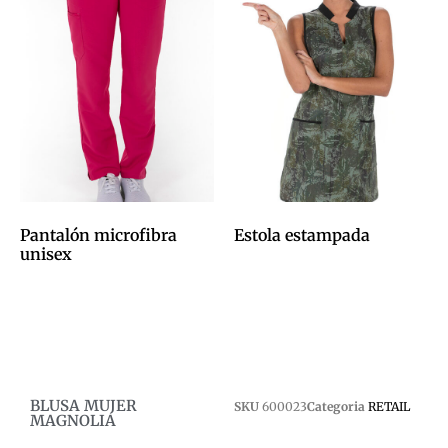
Pantalón microfibra
Estola estampada
unisex
0,00
€
0,00
€
Afegeix a la cistella
Afegeix a la cistella
BLUSA MUJER
SKU
600023
Categoria
RETAIL
MAGNOLIA