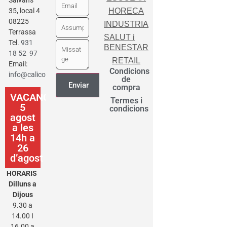
35, local 4
HORECA
08225
INDUSTRIA
Terrassa
SALUT i
Tel.
931
BENESTAR
18 52 97
RETAIL
Email:
Condicions
info@calicot.cat
de
compra
VACANCES
Termes i
5
condicions
agost
a les
14h a
26
d’agost
HORARIS
Dilluns a
Dijous
9.30 a
14.00 I
16.00 a