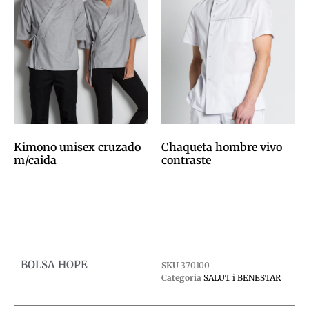
Kimono unisex cruzado
Chaqueta hombre vivo
m/caida
contraste
0,00
€
0,00
€
Afegeix a la cistella
Afegeix a la cistella
BOLSA HOPE
SKU
370100
Categoria
SALUT i BENESTAR