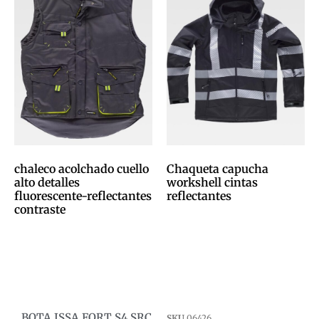
chaleco acolchado cuello
Chaqueta capucha
alto detalles
workshell cintas
fluorescente-reflectantes
reflectantes
contraste
0,00
€
0,00
€
Afegeix a la cistella
Afegeix a la cistella
BOTA ISSA FORT S4 SRC
SKU
06426