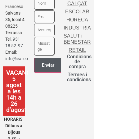
CALÇAT
Francesc
ESCOLAR
Salvans
35, local 4
HORECA
08225
INDUSTRIA
Terrassa
SALUT i
Tel.
931
BENESTAR
18 52 97
RETAIL
Email:
Condicions
info@calicot.cat
de
compra
VACANCES
Termes i
5
condicions
agost
a les
14h a
26
d’agost
HORARIS
Dilluns a
Dijous
9.30 a