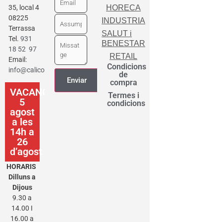
35, local 4
HORECA
08225
INDUSTRIA
Terrassa
SALUT i
Tel.
931
BENESTAR
18 52 97
RETAIL
Email:
Condicions
info@calicot.cat
de
compra
VACANCES
Termes i
5
condicions
agost
a les
14h a
26
d’agost
HORARIS
Dilluns a
Dijous
9.30 a
14.00 I
16.00 a