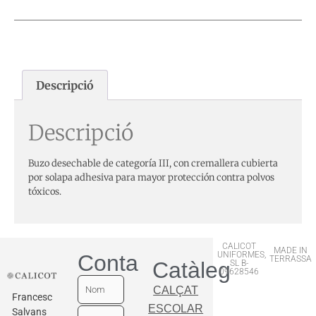
Descripció
Descripció
Buzo desechable de categoría III, con cremallera cubierta
por solapa adhesiva para mayor protección contra polvos
tóxicos.
CALICOT
MADE IN
UNIFORMES,
Contactar
TERRASSA
Catàleg
SL B-
09628546
CALÇAT
Francesc
ESCOLAR
Salvans