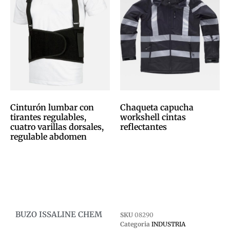
Cinturón lumbar con
Chaqueta capucha
tirantes regulables,
workshell cintas
cuatro varillas dorsales,
reflectantes
regulable abdomen
0,00
€
0,00
€
Afegeix a la cistella
Afegeix a la cistella
BUZO ISSALINE CHEM
SKU
08290
Categoria
INDUSTRIA