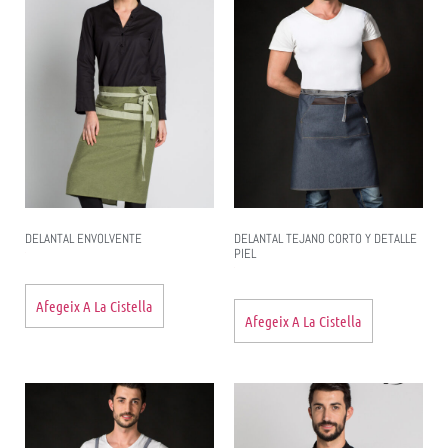
DELANTAL ENVOLVENTE
DELANTAL TEJANO CORTO Y DETALLE
PIEL
Afegeix A La Cistella
Afegeix A La Cistella