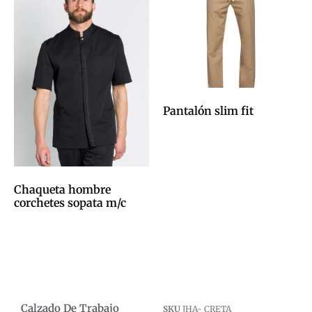
Pantalón slim fit
0,00
€
Afegeix a la cistella
Chaqueta hombre
corchetes sopata m/c
0,00
€
Afegeix a la cistella
Calzado De Trabajo
SKU
JHA- CRETA