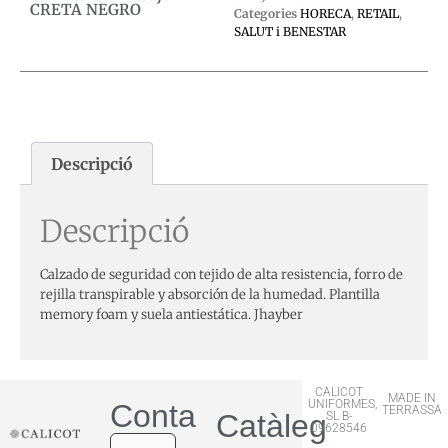
CRETA NEGRO
Categories
HORECA
,
RETAIL
,
SALUT i BENESTAR
Descripció
Descripció
Calzado de seguridad con tejido de alta resistencia, forro de
rejilla transpirable y absorción de la humedad. Plantilla
memory foam y suela antiestática. Jhayber
CALICOT
MADE IN
UNIFORMES,
Contactar
TERRASSA
Catàleg
SL B-
09628546