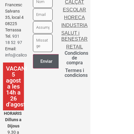
CALÇAT
Francesc
ESCOLAR
Salvans
35, local 4
HORECA
08225
INDUSTRIA
Terrassa
SALUT i
Tel.
931
BENESTAR
18 52 97
RETAIL
Email:
Condicions
info@calicot.cat
de
compra
VACANCES
Termes i
5
condicions
agost
a les
14h a
26
d’agost
HORARIS
Dilluns a
Dijous
9.30 a