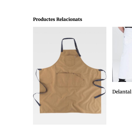
Productes Relacionats
Delantal
0,00
€
Afegeix a