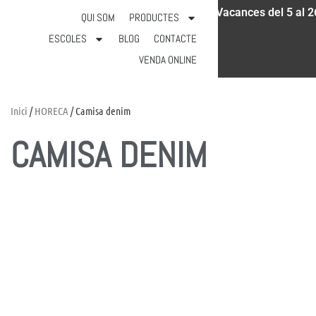
Vacances del 5 al 2
931 18 52 97
info@calicot.cat
QUI SOM
PRODUCTES
ESCOLES
BLOG
CONTACTE
VENDA ONLINE
Inici
/
HORECA
/ Camisa denim
CAMISA DENIM