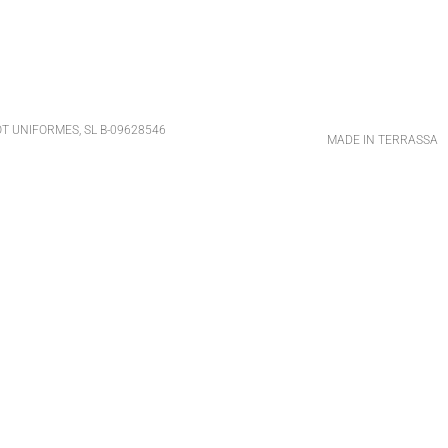
T UNIFORMES, SL B-09628546
MADE IN TERRASSA