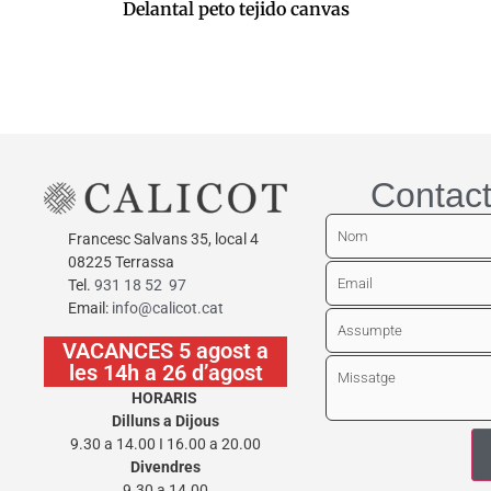
Delantal peto tejido canvas
0,00
€
Afegeix a la cistella
Contact
Francesc Salvans 35, local 4
08225 Terrassa
Tel.
931 18 52 97
Email:
info@calicot.cat
VACANCES 5 agost a
les 14h a 26 d’agost
HORARIS
Dilluns a Dijous
9.30 a 14.00 I 16.00 a 20.00
Divendres
9.30 a 14.00