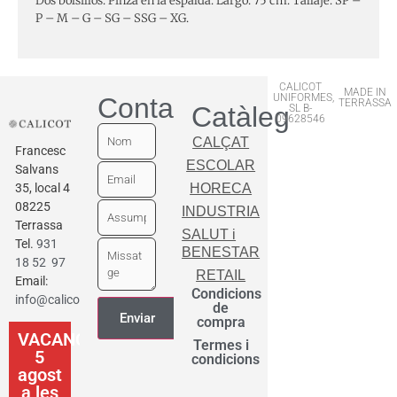
Dos bolsillos. Pinza en la espalda. Largo: 75 cm. Tallaje: SP –
P – M – G – SG – SSG – XG.
CALICOT
MADE IN
UNIFORMES,
Contactar
TERRASSA
Catàleg
SL B-
09628546
CALÇAT
Francesc
ESCOLAR
Salvans
35, local 4
HORECA
08225
INDUSTRIA
Terrassa
SALUT i
Tel.
931
BENESTAR
18 52 97
RETAIL
Email:
Condicions
info@calicot.cat
de
compra
VACANCES
Termes i
5
condicions
agost
a les