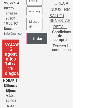
35, local 4
HORECA
08225
INDUSTRIA
Terrassa
SALUT i
Tel.
931
BENESTAR
18 52 97
RETAIL
Email:
Condicions
info@calicot.cat
de
compra
VACANCES
Termes i
5
condicions
agost
a les
14h a
26
d’agost
HORARIS
Dilluns a
Dijous
9.30 a
14.00 I
16.00 a