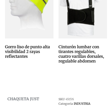
Gorro liso de punto alta
Cinturón lumbar con
visibilidad 2 rayas
tirantes regulables,
reflectantes
cuatro varillas dorsales,
regulable abdomen
0,00
€
0,00
€
Afegeix a la cistella
Afegeix a la cistella
CHAQUETA JUST
SKU
4515N
Categoria
INDUSTRIA