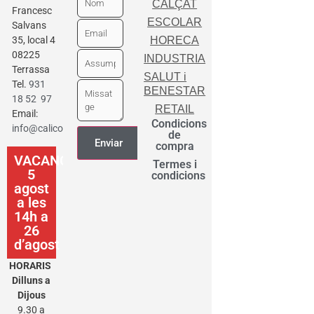
CALÇAT
Francesc
ESCOLAR
Salvans
35, local 4
HORECA
08225
INDUSTRIA
Terrassa
SALUT i
Tel.
931
BENESTAR
18 52 97
RETAIL
Email:
Condicions
info@calicot.cat
de
compra
VACANCES
Termes i
5
condicions
agost
a les
14h a
26
d’agost
HORARIS
Dilluns a
Dijous
9.30 a