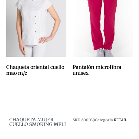
Chaqueta oriental cuello
Pantalón microfibra
mao m/c
unisex
0,00
€
0,00
€
Afegeix a la cistella
Afegeix a la cistella
CHAQUETA MUJER
SKU
600039
Categoria
RETAIL
CUELLO SMOKING MELI