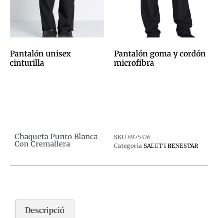
Pantalón unisex
Pantalón goma y cordón
cinturilla
microfibra
0,00
€
0,00
€
Afegeix a la cistella
Afegeix a la cistella
Chaqueta Punto Blanca
SKU
8975476
Con Cremallera
Categoria
SALUT i BENESTAR
Descripció