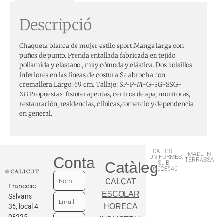
Descripció
Chaqueta blanca de mujer estilo sport.Manga larga con
puños de punto. Prenda entallada fabricada en tejido
poliamida y elastano , muy cómoda y elástica. Dos bolsillos
inferiores en las líneas de costura.Se abrocha con
cremallera.Largo: 69 cm. Tallaje: SP-P-M-G-SG-SSG-
XG.Propuestas: fisioterapeutas, centros de spa, monitoras,
restauración, residencias, clínicas,comercio y dependencia
en general.
CALICOT
MADE IN
UNIFORMES,
Contactar
TERRASSA
Catàleg
SL B-
09628546
CALÇAT
Francesc
ESCOLAR
Salvans
35, local 4
HORECA
08225