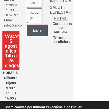
INDUSTRIA
Terrassa
SALUT i
Tel.
931
BENESTAR
18 52 97
RETAIL
Email:
Condicions
info@calicot.cat
de
compra
VACANCES
Termes i
5
condicions
agost
a les
14h a
26
d’agost
HORARIS
Dilluns a
Dijous
9.30 a
14.00 I
16.00 a
20.00
Usem cookies per millorar l'experiència de l'usuari.
Divendres