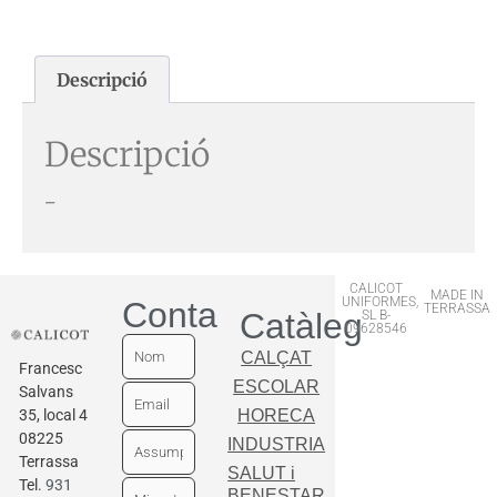
Descripció
Descripció
–
CALICOT
MADE IN
UNIFORMES,
Contactar
TERRASSA
Catàleg
SL B-
09628546
CALÇAT
Francesc
ESCOLAR
Salvans
35, local 4
HORECA
08225
INDUSTRIA
Terrassa
SALUT i
Tel.
931
BENESTAR