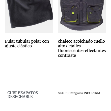
Fular tubular polar con
chaleco acolchado cuello
ajuste elástico
alto detalles
fluorescente-reflectantes
0,00
€
contraste
0,00
€
Afegeix a la cistella
Afegeix a la cistella
CUBREZAPATOS
SKU
70
Categoria
INDUSTRIA
DESECHABLE