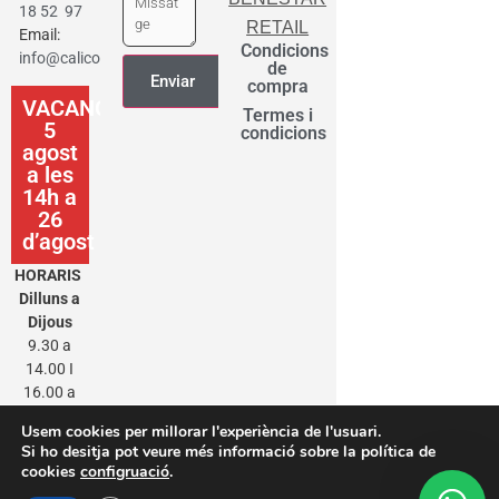
18 52 97
RETAIL
Email:
Condicions
info@calicot.cat
de
compra
VACANCES
Termes i
5
condicions
agost
a les
14h a
26
d’agost
HORARIS
Dilluns a
Dijous
9.30 a
14.00 I
16.00 a
20.00
Usem cookies per millorar l'experiència de l'usuari.
Divendres
Si ho desitja pot veure més informació sobre la política de
9.30 a
cookies
configruació
.
14.00