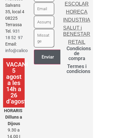
ESCOLAR
Salvans
35, local 4
HORECA
08225
INDUSTRIA
Terrassa
SALUT i
Tel.
931
BENESTAR
18 52 97
RETAIL
Email:
Condicions
info@calicot.cat
de
compra
VACANCES
Termes i
5
condicions
agost
a les
14h a
26
d’agost
HORARIS
Dilluns a
Dijous
9.30 a
14.00 I