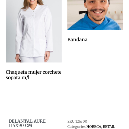
Bandana
0,00
€
Afegeix a la cistella
Chaqueta mujer corchete
sopata m/l
0,00
€
Afegeix a la cistella
DELANTAL AURE
SKU
126300
115X90 CM
Categories
HORECA
,
RETAIL