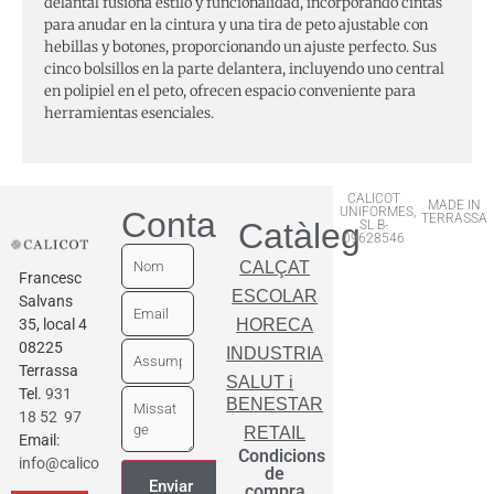
delantal fusiona estilo y funcionalidad, incorporando cintas
para anudar en la cintura y una tira de peto ajustable con
hebillas y botones, proporcionando un ajuste perfecto. Sus
cinco bolsillos en la parte delantera, incluyendo uno central
en polipiel en el peto, ofrecen espacio conveniente para
herramientas esenciales.
CALICOT
MADE IN
UNIFORMES,
Contactar
TERRASSA
Catàleg
SL B-
09628546
CALÇAT
Francesc
ESCOLAR
Salvans
35, local 4
HORECA
08225
INDUSTRIA
Terrassa
SALUT i
Tel.
931
BENESTAR
18 52 97
RETAIL
Email:
Condicions
info@calicot.cat
de
compra