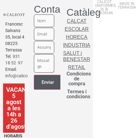
CALICOT
MADE IN
UNIFORMES,
Contactar
TERRASSA
Catàleg
SL B-
09628546
CALÇAT
Francesc
ESCOLAR
Salvans
35, local 4
HORECA
08225
INDUSTRIA
Terrassa
SALUT i
Tel.
931
BENESTAR
18 52 97
RETAIL
Email:
Condicions
info@calicot.cat
de
compra
VACANCES
Termes i
5
condicions
agost
a les
14h a
26
d’agost
HORARIS