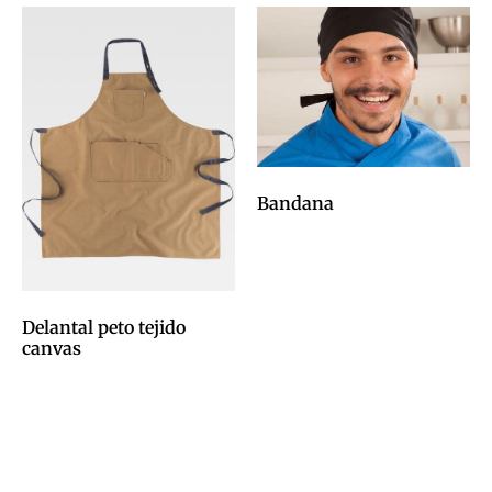
Bandana
0,00
€
Afegeix a la cistella
Delantal peto tejido
canvas
0,00
€
Afegeix a la cistella