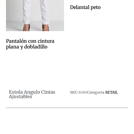
Delantal peto
0,00
€
Afegeix a la cistella
Pantalón con cintura
plana y dobladillo
0,00
€
Afegeix a la cistella
Estola Angulo Cintas
SKU
8480
Categoria
RETAIL
Ajustables