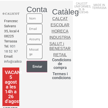
CALICOT
MADE IN
UNIFORMES,
Contactar
TERRASSA
Catàleg
SL B-
09628546
CALÇAT
Francesc
ESCOLAR
Salvans
35, local 4
HORECA
08225
INDUSTRIA
Terrassa
SALUT i
Tel.
931
BENESTAR
18 52 97
RETAIL
Email:
Condicions
info@calicot.cat
de
compra
VACANCES
Termes i
5
condicions
agost
a les
14h a
26
d’agost