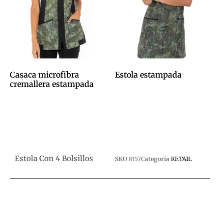
Casaca microfibra
Estola estampada
cremallera estampada
0,00
€
0,00
€
Afegeix a la cistella
Afegeix a la cistella
Estola Con 4 Bolsillos
SKU
8157
Categoria
RETAIL