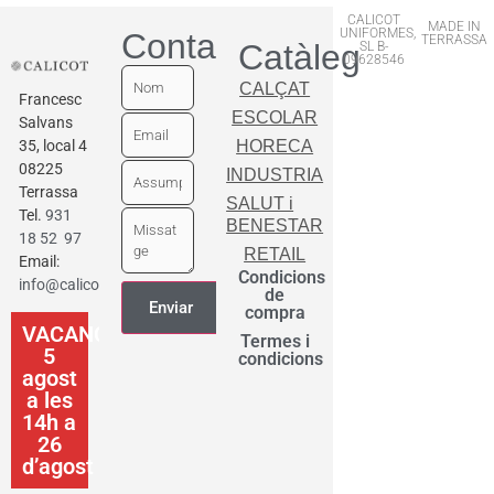
CALICOT
MADE IN
UNIFORMES,
Contactar
TERRASSA
Catàleg
SL B-
09628546
CALÇAT
Francesc
ESCOLAR
Salvans
35, local 4
HORECA
08225
INDUSTRIA
Terrassa
SALUT i
Tel.
931
BENESTAR
18 52 97
RETAIL
Email:
Condicions
info@calicot.cat
de
compra
VACANCES
Termes i
5
condicions
agost
a les
14h a
26
d’agost