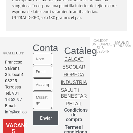
sanguínea. Incorpora una plantilla interior de tejido sobre
espuma de latex con tratamiento antibacterias.
ULTRALIGERO, solo 180 gramos el par.
CALICOT
MADE IN
UNIFORMES,
Contactar
TERRASSA
Catàleg
SL B-
09628546
CALÇAT
Francesc
ESCOLAR
Salvans
35, local 4
HORECA
08225
INDUSTRIA
Terrassa
SALUT i
Tel.
931
BENESTAR
18 52 97
RETAIL
Email:
Condicions
info@calicot.cat
de
compra
VACANCES
Termes i
5
condicions