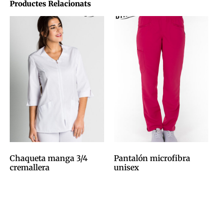
Productes Relacionats
Chaqueta manga 3/4
Pantalón microfibra
cremallera
unisex
0,00
€
0,00
€
Afegeix a la cistella
Afegeix a la cistella