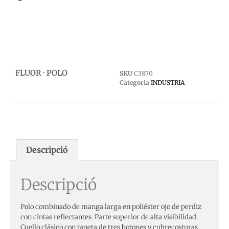
0,00
€
Afegeix a la cistella
Afegeix a la cistella
FLUOR · POLO
SKU
C3870
Categoria
INDUSTRIA
Descripció
Descripció
Polo combinado de manga larga en poliéster ojo de perdiz
con cintas reflectantes. Parte superior de alta visibilidad.
Cuello clásico con tapeta de tres botones y cubrecosturas