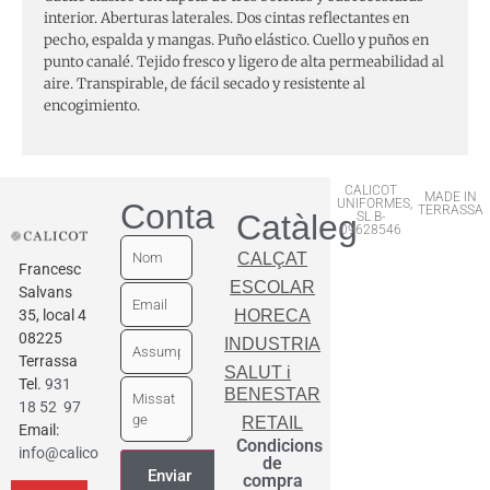
interior. Aberturas laterales. Dos cintas reflectantes en
pecho, espalda y mangas. Puño elástico. Cuello y puños en
punto canalé. Tejido fresco y ligero de alta permeabilidad al
aire. Transpirable, de fácil secado y resistente al
encogimiento.
CALICOT
MADE IN
UNIFORMES,
Contactar
TERRASSA
Catàleg
SL B-
09628546
CALÇAT
Francesc
ESCOLAR
Salvans
35, local 4
HORECA
08225
INDUSTRIA
Terrassa
SALUT i
Tel.
931
BENESTAR
18 52 97
RETAIL
Email:
Condicions
info@calicot.cat
de
compra