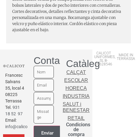
bolsos laterales y dos de pecho interiores con cremalleras.
Cortes decorativos, detalles reflectantes y cinta decorativa
personalizada en una manga. Bocamanga ajustable con
velcro y puño elástico interior. Cordón elástico con pieza
ajustable en el bajo.
CALICOT
MADE IN
UNIFORMES,
Contactar
TERRASSA
Catàleg
SL B-
09628546
CALÇAT
Francesc
ESCOLAR
Salvans
35, local 4
HORECA
08225
INDUSTRIA
Terrassa
SALUT i
Tel.
931
BENESTAR
18 52 97
RETAIL
Email:
Condicions
info@calicot.cat
de
compra