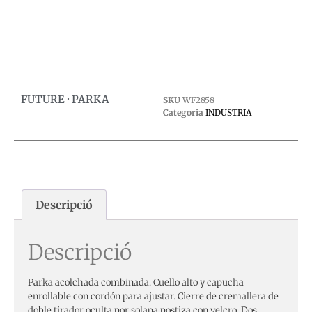
0,00
€
Afegeix a la cistella
Afegeix a la cistella
FUTURE · PARKA
SKU
WF2858
Categoria
INDUSTRIA
Descripció
Descripció
Parka acolchada combinada. Cuello alto y capucha
enrollable con cordón para ajustar. Cierre de cremallera de
doble tirador oculta por solapa postiza con velcro. Dos