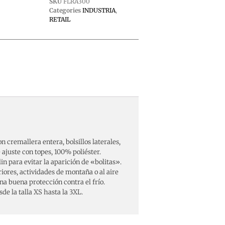
SKU
FLRA300
Categories
INDUSTRIA
,
RETAIL
 cremallera entera, bolsillos laterales,
 ajuste con topes, 100% poliéster.
n para evitar la aparición de «bolitas».
riores, actividades de montaña o al aire
a buena protección contra el frío.
de la talla XS hasta la 3XL.