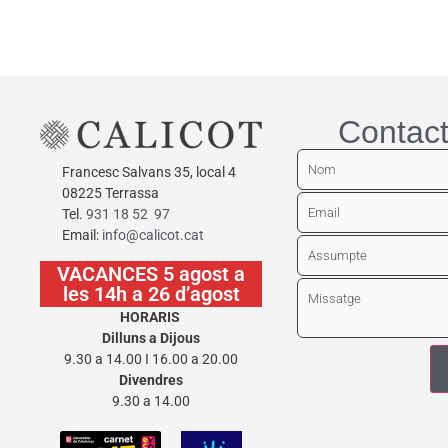
Afegeix a
Afegeix a la cistella
Contact
Francesc Salvans 35, local 4
08225 Terrassa
Tel.
931 18 52 97
Email:
info@calicot.cat
VACANCES 5 agost a
les 14h a 26 d’agost
HORARIS
Dilluns a Dijous
9.30 a 14.00 I 16.00 a 20.00
Divendres
9.30 a 14.00