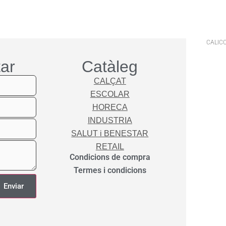
 la cistella
CALICO
ar
Catàleg
CALÇAT
ESCOLAR
HORECA
INDUSTRIA
SALUT i BENESTAR
RETAIL
Condicions de compra
Termes i condicions