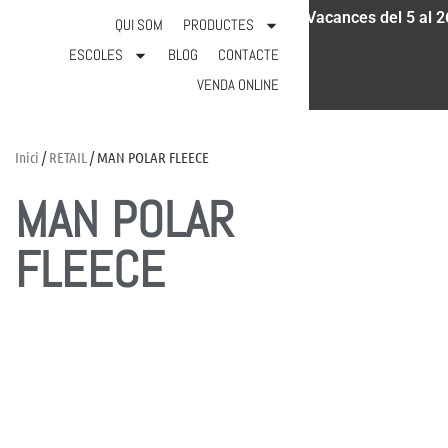
Vacances del 5 al 2
931 18 52 97
info@calicot.cat
QUI SOM
PRODUCTES
ESCOLES
BLOG
CONTACTE
VENDA ONLINE
Inici
/
RETAIL
/ MAN POLAR FLEECE
MAN POLAR
FLEECE