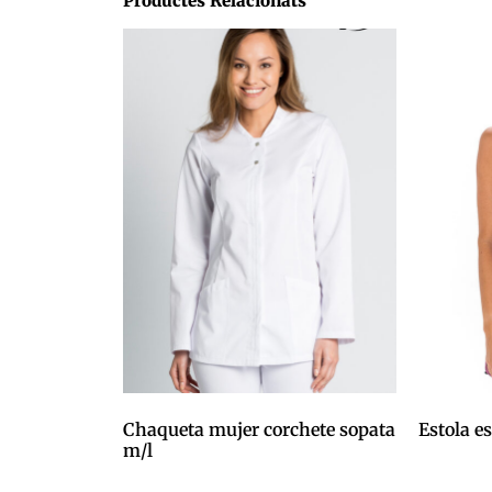
Productes Relacionats
Chaqueta mujer corchete sopata
Estola 
m/l
0,00
€
0,00
€