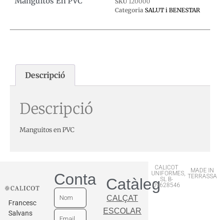
Manguitos En PVC
SKU
120000
Categoria
SALUT i BENESTAR
Descripció
Descripció
Manguitos en PVC
CALICOT
MADE IN
UNIFORMES,
Contactar
TERRASSA
Catàleg
SL B-
09628546
CALÇAT
Francesc
ESCOLAR
Salvans