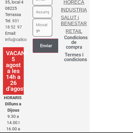
35, local 4
HORECA
08225
INDUSTRIA
Terrassa
SALUT i
Tel.
931
BENESTAR
18 52 97
RETAIL
Email:
Condicions
info@calicot.cat
de
compra
VACANCES
Termes i
5
condicions
agost
a les
14h a
26
d’agost
HORARIS
Dilluns a
Dijous
9.30 a
14.00 I
16.00 a