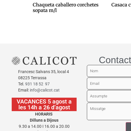
Chaqueta caballero corchetes
Casaca c
sopata m/l
0,00
€
0,00
€
Afegeix a
Afegeix a la cistella
Contact
Francesc Salvans 35, local 4
08225 Terrassa
Tel.
931 18 52 97
Email:
info@calicot.cat
VACANCES 5 agost a
les 14h a 26 d’agost
HORARIS
Dilluns a Dijous
9.30 a 14.00 I 16.00 a 20.00