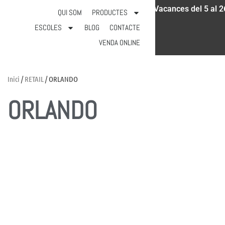
Vacances del 5 al 2
931 18 52 97
info@calicot.cat
QUI SOM
PRODUCTES
ESCOLES
BLOG
CONTACTE
VENDA ONLINE
Inici
/
RETAIL
/ ORLANDO
ORLANDO