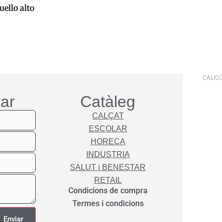
uello alto
 la cistella
CALICO
ar
Catàleg
CALÇAT
ESCOLAR
HORECA
INDUSTRIA
SALUT i BENESTAR
RETAIL
Condicions de compra
Termes i condicions