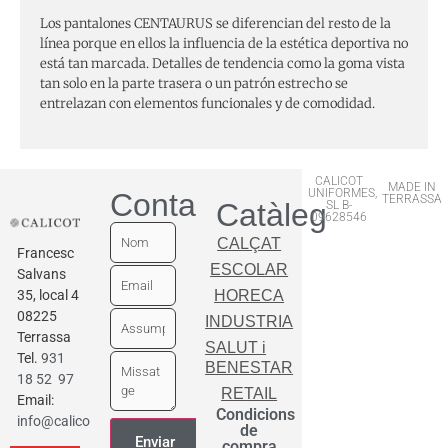
Los pantalones CENTAURUS se diferencian del resto de la
línea porque en ellos la influencia de la estética deportiva no
está tan marcada. Detalles de tendencia como la goma vista
tan solo en la parte trasera o un patrón estrecho se
entrelazan con elementos funcionales y de comodidad.
CALICOT
MADE IN
UNIFORMES,
Contactar
TERRASSA
Catàleg
SL B-
09628546
CALÇAT
Francesc
ESCOLAR
Salvans
35, local 4
HORECA
08225
INDUSTRIA
Terrassa
SALUT i
Tel.
931
BENESTAR
18 52 97
RETAIL
Email:
Condicions
info@calicot.cat
de
compra