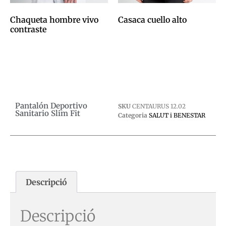
Chaqueta hombre vivo
Casaca cuello alto
contraste
0,00
€
0,00
€
Afegeix a la cistella
Afegeix a la cistella
Pantalón Deportivo
SKU
CENTAURUS 12.02
Sanitario Slim Fit
Categoria
SALUT i BENESTAR
Descripció
Descripció