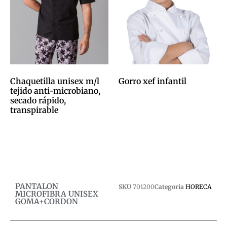
Chaquetilla unisex m/l
Gorro xef infantil
tejido anti-microbiano,
0,00
€
secado rápido,
transpirable
Afegeix a la cistella
0,00
€
Afegeix a la cistella
PANTALON
SKU
701200
Categoria
HORECA
MICROFIBRA UNISEX
GOMA+CORDON