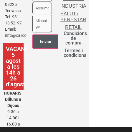
08225
INDUSTRIA
Terrassa
SALUT i
Tel.
931
BENESTAR
18 52 97
RETAIL
Email:
Condicions
info@calicot.cat
de
compra
VACANCES
Termes i
5
condicions
agost
a les
14h a
26
d’agost
HORARIS
Dilluns a
Dijous
9.30 a
14.00 I
16.00 a
20.00