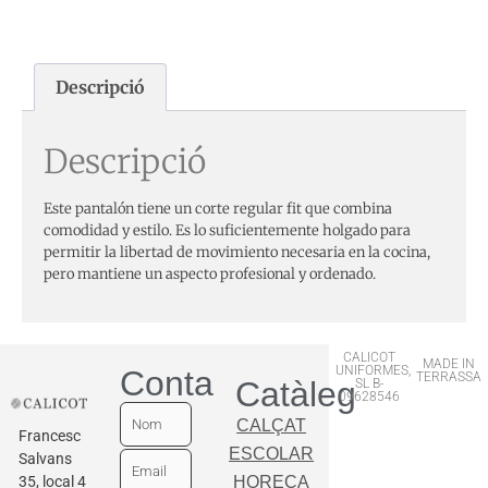
Descripció
Descripció
Este pantalón tiene un corte regular fit que combina
comodidad y estilo. Es lo suficientemente holgado para
permitir la libertad de movimiento necesaria en la cocina,
pero mantiene un aspecto profesional y ordenado.
CALICOT
MADE IN
UNIFORMES,
Contactar
TERRASSA
Catàleg
SL B-
09628546
CALÇAT
Francesc
ESCOLAR
Salvans
35, local 4
HORECA