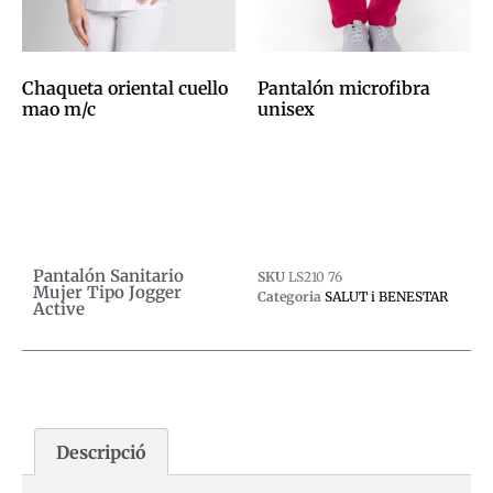
Chaqueta oriental cuello
Pantalón microfibra
mao m/c
unisex
0,00
€
0,00
€
Afegeix a la cistella
Afegeix a la cistella
Pantalón Sanitario
SKU
LS210 76
Mujer Tipo Jogger
Categoria
SALUT i BENESTAR
Active
Descripció