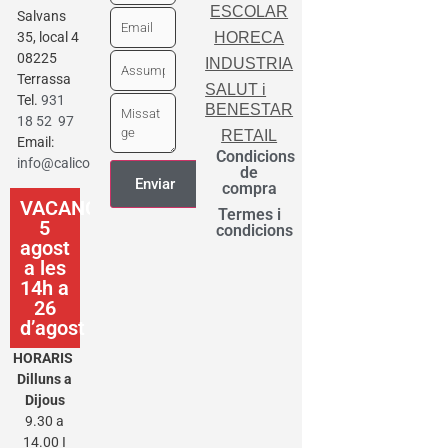
ESCOLAR
Salvans
35, local 4
HORECA
08225
INDUSTRIA
Terrassa
SALUT i
Tel.
931
BENESTAR
18 52 97
RETAIL
Email:
Condicions
info@calicot.cat
de
compra
VACANCES
Termes i
5
condicions
agost
a les
14h a
26
d’agost
HORARIS
Dilluns a
Dijous
9.30 a
14.00 I