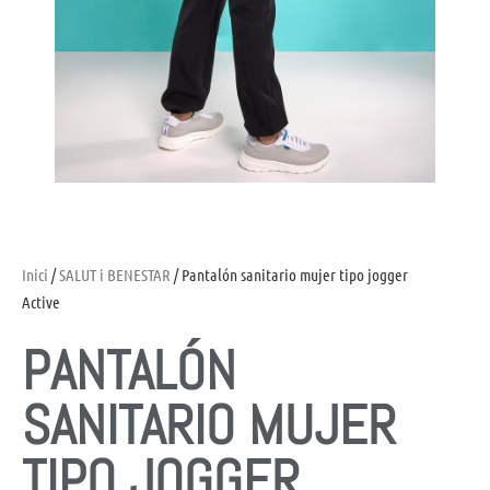
Inici
/
SALUT i BENESTAR
/ Pantalón sanitario mujer tipo jogger
Active
PANTALÓN
SANITARIO MUJER
TIPO JOGGER