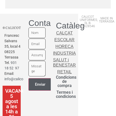
CALICOT
MADE IN
UNIFORMES,
Contactar
TERRASSA
Catàleg
SL B-
09628546
CALÇAT
Francesc
ESCOLAR
Salvans
35, local 4
HORECA
08225
INDUSTRIA
Terrassa
SALUT i
Tel.
931
BENESTAR
18 52 97
RETAIL
Email:
Condicions
info@calicot.cat
de
compra
VACANCES
Termes i
5
condicions
agost
a les
14h a