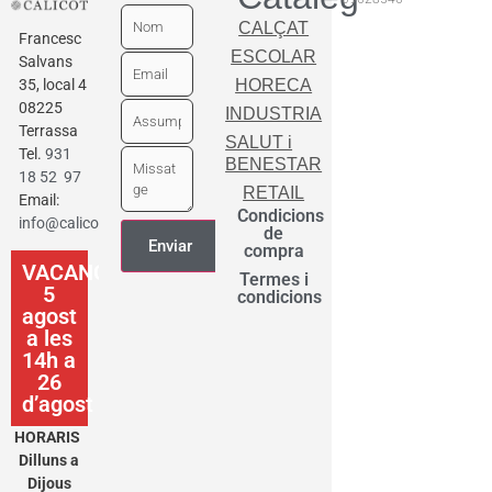
CALÇAT
Francesc
ESCOLAR
Salvans
35, local 4
HORECA
08225
INDUSTRIA
Terrassa
SALUT i
Tel.
931
BENESTAR
18 52 97
RETAIL
Email:
Condicions
info@calicot.cat
de
compra
VACANCES
Termes i
5
condicions
agost
a les
14h a
26
d’agost
HORARIS
Dilluns a
Dijous