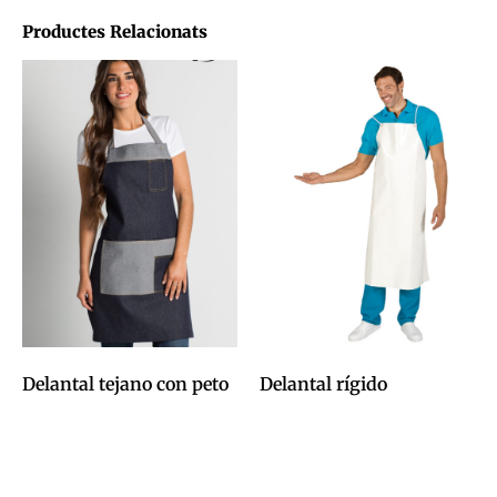
Productes Relacionats
Delantal tejano con peto
Delantal rígido
0,00
€
0,00
€
Afegeix a la cistella
Afegeix a la cistella