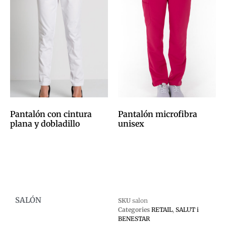
Pantalón con cintura
Pantalón microfibra
plana y dobladillo
unisex
0,00
€
0,00
€
Afegeix a la cistella
Afegeix a la cistella
SALÓN
SKU
salon
Categories
RETAIL
,
SALUT i
BENESTAR