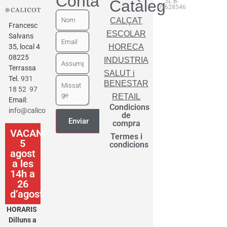
Contactar
Catàleg
SL B-
09628546
CALÇAT
Francesc
ESCOLAR
Salvans
35, local 4
HORECA
08225
INDUSTRIA
Terrassa
SALUT i
Tel.
931
BENESTAR
18 52 97
RETAIL
Email:
Condicions
info@calicot.cat
de
compra
VACANCES
Termes i
5
condicions
agost
a les
14h a
26
d’agost
HORARIS
Dilluns a