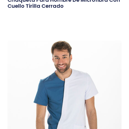
Cuello Tirilla Cerrado
0,00
€
Afegeix A La Cistella