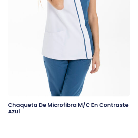
Chaqueta De Microfibra M/c En Contraste
Azul
0,00
€
Afegeix A La Cistella