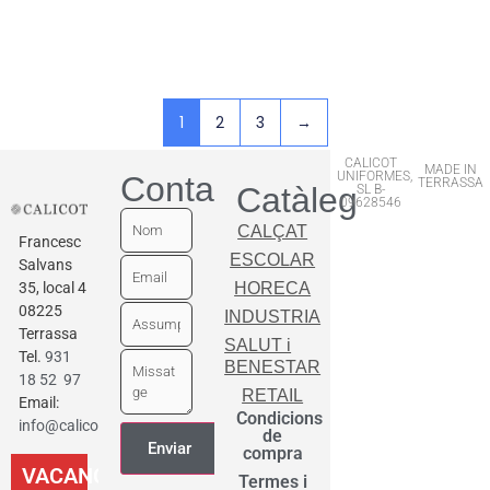
Afegeix A La Cistella
1
2
3
→
CALICOT
MADE IN
UNIFORMES,
Contactar
TERRASSA
Catàleg
SL B-
09628546
CALÇAT
Francesc
ESCOLAR
Salvans
35, local 4
HORECA
08225
INDUSTRIA
Terrassa
SALUT i
Tel.
931
BENESTAR
18 52 97
RETAIL
Email:
Condicions
info@calicot.cat
de
compra
VACANCES
Termes i