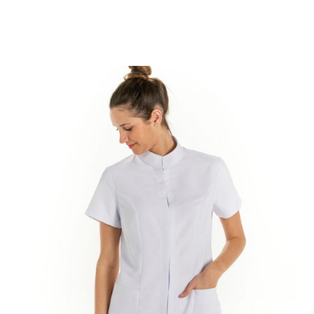
0,00
€
Afegeix A La Cistella