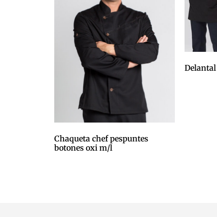
Delantal
0,00
€
Afegeix a
Chaqueta chef pespuntes
botones oxi m/l
0,00
€
Afegeix a la cistella