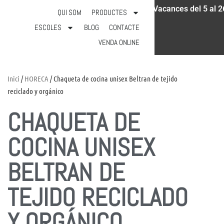
Vacances del 5 al 2
931 18 52 97
info@calicot.cat
QUI SOM
PRODUCTES
ESCOLES
BLOG
CONTACTE
VENDA ONLINE
Inici
/
HORECA
/ Chaqueta de cocina unisex Beltran de tejido
reciclado y orgánico
CHAQUETA DE
COCINA UNISEX
BELTRAN DE
TEJIDO RECICLADO
Y ORGÁNICO