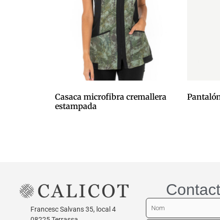
Casaca microfibra cremallera
Pantalón
estampada
0,00
€
0,00
€
Afegeix a
Afegeix a la cistella
Contact
Francesc Salvans 35, local 4
08225 Terrassa