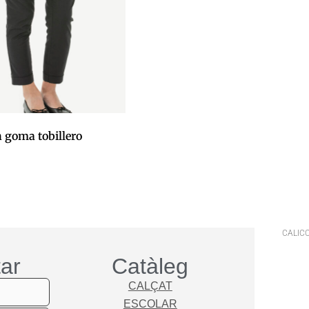
 goma tobillero
 la cistella
CALICO
ar
Catàleg
CALÇAT
ESCOLAR