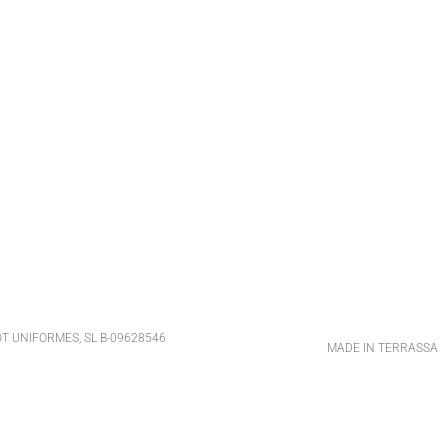
T UNIFORMES, SL B-09628546
MADE IN TERRASSA