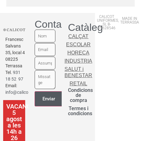
CALICOT
MADE IN
UNIFORMES,
Contactar
TERRASSA
Catàleg
SL B-
09628546
CALÇAT
Francesc
ESCOLAR
Salvans
35, local 4
HORECA
08225
INDUSTRIA
Terrassa
SALUT i
Tel.
931
BENESTAR
18 52 97
RETAIL
Email:
Condicions
info@calicot.cat
de
compra
VACANCES
Termes i
5
condicions
agost
a les
14h a
26