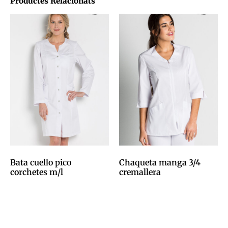
Productes Relacionats
Bata cuello pico
Chaqueta manga 3/4
corchetes m/l
cremallera
0,00
€
0,00
€
Afegeix a la cistella
Afegeix a la cistella