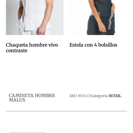
Chaqueta hombre vivo
Estola con 4 bolsillos
contraste
0,00
€
0,00
€
Afegeix a la cistella
Afegeix a la cistella
CAMISETA HOMBRE
SKU
850023
Categoria
RETAIL
MALUS