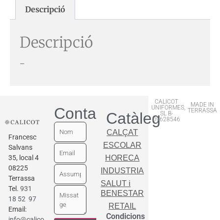
Descripció
Descripció
–
CALICOT
MADE IN
UNIFORMES,
Contactar
TERRASSA
Catàleg
SL B-
09628546
CALÇAT
Francesc
ESCOLAR
Salvans
35, local 4
HORECA
08225
INDUSTRIA
Terrassa
SALUT i
Tel.
931
BENESTAR
18 52 97
RETAIL
Email:
Condicions
info@calicot.cat