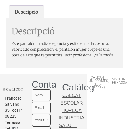
Descripció
Descripció
Este pantalón irradia elegancia y estilo en cada costura.
Fabricado con precisión, el pantalón mujer crepe es una
obra de arte que te permitirá lucir profesional y a la moda.
CALICOT
MADE IN
UNIFORMES,
Contactar
TERRASSA
Catàleg
SL B-
09628546
CALÇAT
Francesc
ESCOLAR
Salvans
35, local 4
HORECA
08225
INDUSTRIA
Terrassa
SALUT i
Tel.
931