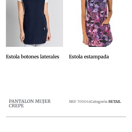
Estola botones laterales
Estola estampada
0,00
€
0,00
€
Afegeix a la cistella
Afegeix a la cistella
PANTALON MUJER
SKU
700044
Categoria
RETAIL
CREPE