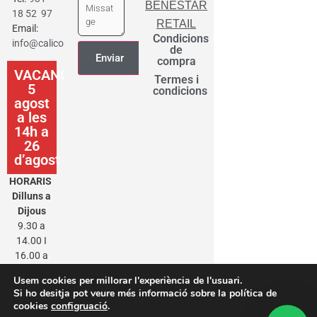
BENESTAR
18 52 97
RETAIL
Email:
Condicions
info@calicot.cat
de
compra
VACANCES
Termes i
5
condicions
agost
a les
14h a
26
d’agost
HORARIS
Dilluns a
Dijous
9.30 a
14.00 I
16.00 a
20.00
Usem cookies per millorar l'experiència de l'usuari.
Divendres
Si ho desitja pot veure més informació sobre la política de
9.30 a
cookies
configruació
.
14.00